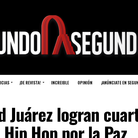
ICIAS
¡DE REVISTA!
INCREIBLE
OPINIÓN
¡ANÚNCIATE EN SEGU
d Juárez logran cuar
 Hip Hop por la Paz