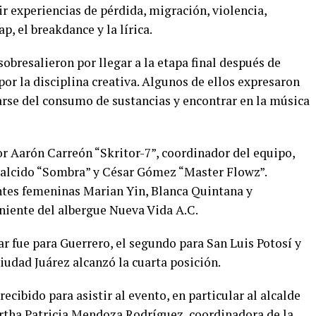
r experiencias de pérdida, migración, violencia,
ap, el breakdance y la lírica.
obresalieron por llegar a la etapa final después de
por la disciplina creativa. Algunos de ellos expresaron
arse del consumo de sustancias y encontrar en la música
or Aarón Carreón “Skritor-7”, coordinador del equipo,
Salcido “Sombra” y César Gómez “Master Flowz”.
ntes femeninas Marian Yin, Blanca Quintana y
niente del albergue Nueva Vida A.C.
ar fue para Guerrero, el segundo para San Luis Potosí y
Ciudad Juárez alcanzó la cuarta posición.
ecibido para asistir al evento, en particular al alcalde
artha Patricia Mendoza Rodríguez, coordinadora de la