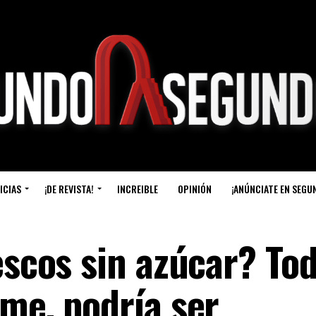
ICIAS
¡DE REVISTA!
INCREIBLE
OPINIÓN
¡ANÚNCIATE EN SEGU
escos sin azúcar? To
ame, podría ser