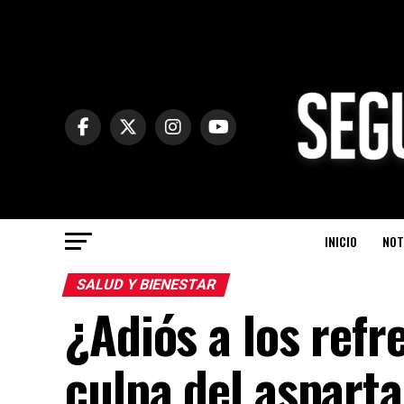
INICIO
NOT
SALUD Y BIENESTAR
¿Adiós a los refr
culpa del aspart