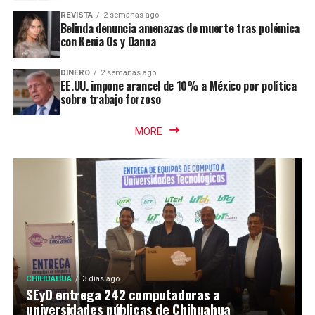
REVISTA
2 semanas ago
Belinda denuncia amenazas de muerte tras polémica
con Kenia Os y Danna
DINERO
2 semanas ago
EE.UU. impone arancel de 10% a México por política
sobre trabajo forzoso
MORE
CHIHUAHUA
3 días ago
SEyD entrega 242 computadoras a
universidades públicas de Chihuahua