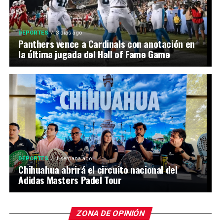
DEPORTES
3 días ago
Panthers vence a Cardinals con anotación en
la última jugada del Hall of Fame Game
DEPORTES
1 semana ago
Chihuahua abrirá el circuito nacional del
Adidas Masters Padel Tour
ZONA DE OPINIÓN