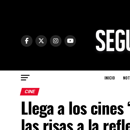
INICIO
NOT
CINE
Llega a los cines 
las risas a la refl