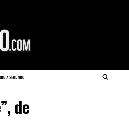
NDO A SEGUNDO!
”, de