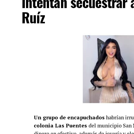
Intentan secuestrar 
Ruíz
Un grupo de encapuchados
habrían irr
colonia Las Puentes
del municipio San 
dinero en efectivo, además de joyería y e