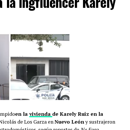
a la ingfluencer Karely
umpido
en la
vivienda
de Karely Ruiz en la
Nicolás de Los Garza en
Nuevo León
y sustrajeron
lectrodomésticos, según reportes de
N+ Foro.