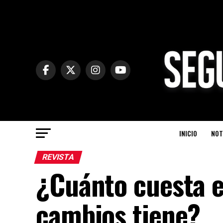
INICIO
NOT
REVISTA
¿Cuánto cuesta e
cambios tiene?