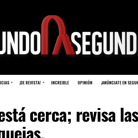
ICIAS
¡DE REVISTA!
INCREIBLE
OPINIÓN
¡ANÚNCIATE EN SEGU
está cerca; revisa la
quejas.