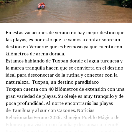
En estas vacaciones de verano no hay mejor destino que
las playas, es por esto que te vamos a contar sobre un
destino en Veracruz que es hermoso ya que cuenta con
kilómetros de arena dorada.
Estamos hablando de Tuxpan donde el agua turquesa y
la marea tranquila hacen que se convierta en el destino
ideal para desconectar de la rutina y conectar con la
naturaleza. Tuxpan, un destino paradisiaco
Tuxpan cuenta con 40 kilómetros de extensión con una
gran variedad de playas. Su oleaje es muy tranquilo y de
poca profundidad. Al norte encontrarás las playas
de Tamihua y al sur con Cazones. Noticias
RelacionadasVerano 2026: El mejor Pueblo Mágico de
Edomex para visitar con familia y descansar a plenoEl
Pueblo Mágico hidalguense encantador y tranquilo con