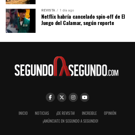
REVISTA
1 día ago
Netflix habría cancelado spin-off de El
Juego del Calamar, según reporte
INICIO
NOTICIAS
¡DE REVISTA!
INCREIBLE
OPINIÓN
¡ANÚNCIATE EN SEGUNDO A SEGUNDO!