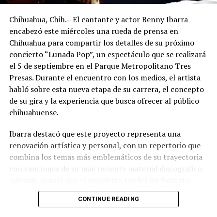
Chihuahua, Chih.– El cantante y actor Benny Ibarra
encabezó este miércoles una rueda de prensa en
Chihuahua para compartir los detalles de su próximo
concierto “Lunada Pop”, un espectáculo que se realizará
el 5 de septiembre en el Parque Metropolitano Tres
Presas. Durante el encuentro con los medios, el artista
habló sobre esta nueva etapa de su carrera, el concepto
de su gira y la experiencia que busca ofrecer al público
chihuahuense.
Ibarra destacó que este proyecto representa una
renovación artística y personal, con un repertorio que
combina los temas más emblemáticos de su trayectoria
con canciones de su más reciente material discográfico.
Además, señaló que el concierto tendrá un formato
pensado para disfrutarse al aire libre, acompañado de
CONTINUE READING
propuestas gastronómicas, talento local y una
atmósfera de convivencia.