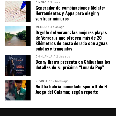
fantasía: belleza, lujo, viajes, cirugías, ropa costosa y
DINERO
3 días ago
Generador de combinaciones Melate:
dinero aparentemente infinito como símbolos de éxito
Herramientas y Apps para elegir y
alrededor del poder criminal.
verificar números
El problema nunca fue solamente el narcotráfico. Fue
MÉXICO
4 días ago
volverlo deseable.
Orgullo del verano: las mejores playas
de Veracruz que ofrecen más de 20
kilómetros de costa dorada con aguas
En enero de 2025 ocurrió algo todavía más siniestro.
cálidas y tranquilas
Desde una avioneta fueron arrojados sobre Culiacán
panfletos con los nombres de 25 influencers y músicos
CHIHUAHUA
2 días ago
Benny Ibarra presenta en Chihuahua los
—entre ellos el cantante Peso Pluma— acusados de
detalles de su próxima “Lunada Pop”
presuntos vínculos financieros con Los Chapitos. Cuatro
aparecían marcados como “eliminados”. Otros señalados
fueron asesinados posteriormente.
REVISTA
17 horas ago
Netflix habría cancelado spin-off de El
Juego del Calamar, según reporte
César Gastélum no aparecía ahí.
El narco descubrió el algoritmo
Aquí aparece una transformación peligrosa: los cárteles