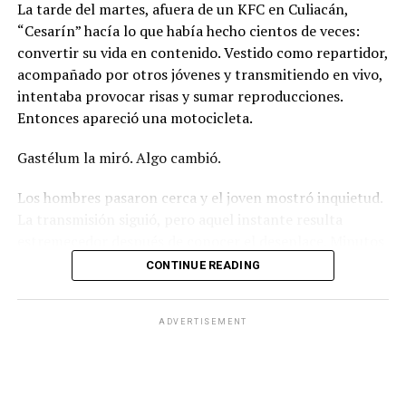
La tarde del martes, afuera de un KFC en Culiacán,
“Cesarín” hacía lo que había hecho cientos de veces:
convertir su vida en contenido. Vestido como repartidor,
acompañado por otros jóvenes y transmitiendo en vivo,
intentaba provocar risas y sumar reproducciones.
Entonces apareció una motocicleta.
Gastélum la miró. Algo cambió.
Los hombres pasaron cerca y el joven mostró inquietud.
La transmisión siguió, pero aquel instante resulta
estremecedor después de conocer el desenlace. Minutos
más tarde, los motociclistas regresaron. Uno sacó un
CONTINUE READING
arma. Disparó. César Gastélum cayó frente a una cámara
que seguía transmitiendo.
ADVERTISEMENT
Tenía 25 años.
Su muerte no quedó escondida en una brecha lejana