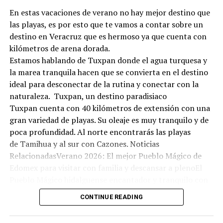
En estas vacaciones de verano no hay mejor destino que
las playas, es por esto que te vamos a contar sobre un
destino en Veracruz que es hermoso ya que cuenta con
kilómetros de arena dorada.
Estamos hablando de Tuxpan donde el agua turquesa y
la marea tranquila hacen que se convierta en el destino
ideal para desconectar de la rutina y conectar con la
naturaleza. Tuxpan, un destino paradisiaco
Tuxpan cuenta con 40 kilómetros de extensión con una
gran variedad de playas. Su oleaje es muy tranquilo y de
poca profundidad. Al norte encontrarás las playas
de Tamihua y al sur con Cazones. Noticias
RelacionadasVerano 2026: El mejor Pueblo Mágico de
Edomex para visitar con familia y descansar a plenoEl
Pueblo Mágico hidalguense encantador y tranquilo con
olor a bosque: ideal para una escapada económica este
CONTINUE READING
fin de semanaEl bello Pueblo Mágico en Hidalgo con
arquitectura antigua, aguas termales y manantiales: