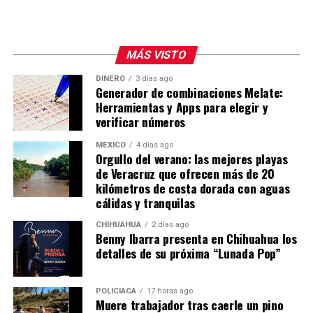
¿Cómo llegar a Tuxpan?
Tuxpan se localiza a 217 kilómetros de Pachuca, así que
MÁS VISTO
el trayecto en auto te llevará unas tres horas en
promedio. Si quieres ir en autobús puedes tomar
DINERO
3 días ago
Generador de combinaciones Melate:
un autobús de la Línea Futura, que tiene tres salidas al
Herramientas y Apps para elegir y
día:
verificar números
5:25 de la mañana
7:45 de la mañana
MÉXICO
4 días ago
Orgullo del verano: las mejores playas
11:30 de la noche
de Veracruz que ofrecen más de 20
En transporte público tardarás aproximadamente
kilómetros de costa dorada con aguas
cuatro horas con 50 minutos. El costo del boleto por el
cálidas y tranquilas
viaje sencillo desde Pachuca a Tuxpan por la Línea
CHIHUAHUA
2 días ago
Futura es de 564 pesos para los horarios de 5:25 de la
Benny Ibarra presenta en Chihuahua los
mañana y 11:30 de la noche.
detalles de su próxima “Lunada Pop”
POLICIACA
17 horas ago
Muere trabajador tras caerle un pino