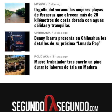
7:45 de la mañana
MÉXICO
3 días ago
Orgullo del verano: las mejores playas
11:30 de la noche
de Veracruz que ofrecen más de 20
En transporte público tardarás aproximadamente
kilómetros de costa dorada con aguas
cuatro horas con 50 minutos. El costo del boleto por el
cálidas y tranquilas
viaje sencillo desde Pachuca a Tuxpan por la Línea
CHIHUAHUA
2 días ago
Futura es de 564 pesos para los horarios de 5:25 de la
Benny Ibarra presenta en Chihuahua los
mañana y 11:30 de la noche.
detalles de su próxima “Lunada Pop”
POLICIACA
8 horas ago
Muere trabajador tras caerle un pino
durante labores de tala en Madera