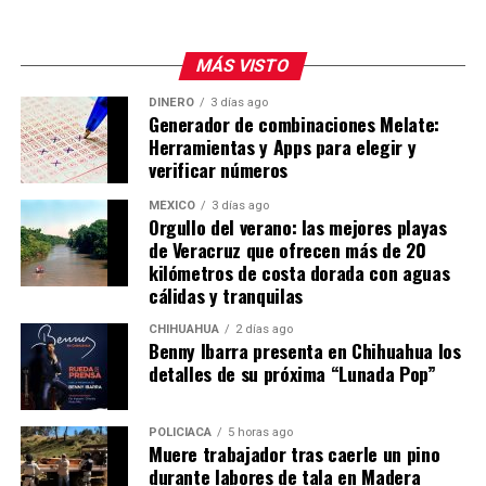
MÁS VISTO
DINERO
3 días ago
Generador de combinaciones Melate:
Herramientas y Apps para elegir y
verificar números
MÉXICO
3 días ago
Orgullo del verano: las mejores playas
de Veracruz que ofrecen más de 20
kilómetros de costa dorada con aguas
cálidas y tranquilas
CHIHUAHUA
2 días ago
Benny Ibarra presenta en Chihuahua los
detalles de su próxima “Lunada Pop”
POLICIACA
5 horas ago
Muere trabajador tras caerle un pino
durante labores de tala en Madera