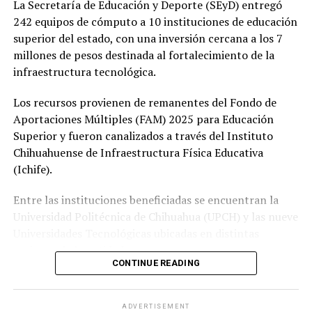
La Secretaría de Educación y Deporte (SEyD) entregó
242 equipos de cómputo a 10 instituciones de educación
superior del estado, con una inversión cercana a los 7
millones de pesos destinada al fortalecimiento de la
infraestructura tecnológica.
Los recursos provienen de remanentes del Fondo de
Aportaciones Múltiples (FAM) 2025 para Educación
Superior y fueron canalizados a través del Instituto
Chihuahuense de Infraestructura Física Educativa
(Ichife).
Entre las instituciones beneficiadas se encuentran la
Universidad Politécnica de Chihuahua (UPCH) y las nueve
Universidades Tecnológicas ubicadas en distintas
regiones de la entidad.
CONTINUE READING
Durante la entrega, el titular de la SEyD, Francisco Hugo
Gutiérrez Dávila, reconoció el trabajo del director
ADVERTISEMENT