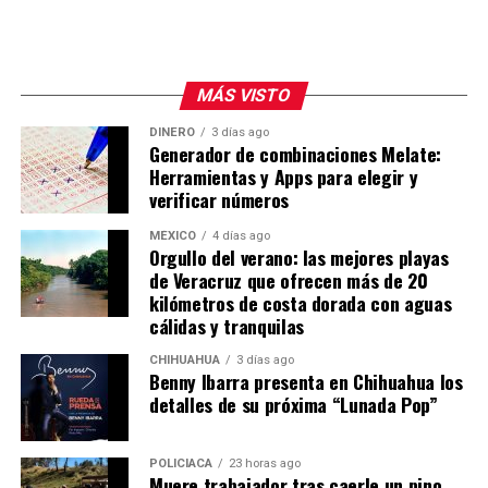
MÁS VISTO
DINERO
3 días ago
Generador de combinaciones Melate:
Herramientas y Apps para elegir y
verificar números
MÉXICO
4 días ago
Orgullo del verano: las mejores playas
de Veracruz que ofrecen más de 20
kilómetros de costa dorada con aguas
cálidas y tranquilas
CHIHUAHUA
3 días ago
Benny Ibarra presenta en Chihuahua los
detalles de su próxima “Lunada Pop”
POLICIACA
23 horas ago
Muere trabajador tras caerle un pino