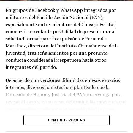
En grupos de Facebook y WhatsApp integrados por
militantes del Partido Acción Nacional (PAN),
especialmente entre miembros del Consejo Estatal,
comenzó a circular la posibilidad de presentar una
solicitud formal para la expulsión de Fernanda
Martínez, directora del Instituto Chihuahuense de la
Juventud, tras señalamientos por una presunta
conducta considerada irrespetuosa hacia otros
integrantes del partido.
De acuerdo con versiones difundidas en esos espacios
internos, diversos panistas han planteado que la
Comisión de Honor y Justicia del PAN intervenga para
revisar el caso y, en su caso, determine las sanciones que
correspondan conforme a la normatividad interna.
CONTINUE READING
Entre los argumentos expuestos por los militantes se
encuentra que el reglamento del partido contempla