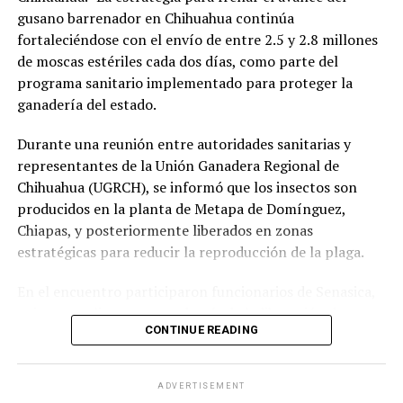
gusano barrenador en Chihuahua continúa
fortaleciéndose con el envío de entre 2.5 y 2.8 millones
de moscas estériles cada dos días, como parte del
programa sanitario implementado para proteger la
ganadería del estado.
Durante una reunión entre autoridades sanitarias y
representantes de la Unión Ganadera Regional de
Chihuahua (UGRCH), se informó que los insectos son
producidos en la planta de Metapa de Domínguez,
Chiapas, y posteriormente liberados en zonas
estratégicas para reducir la reproducción de la plaga.
En el encuentro participaron funcionarios de Senasica,
quienes explicaron que, además de la liberación de
CONTINUE READING
moscas estériles, es indispensable mantener una
vigilancia permanente en los ranchos y reportar
oportunamente cualquier caso sospechoso, ya que la
ADVERTISEMENT
detección temprana es clave para evitar nuevos brotes.