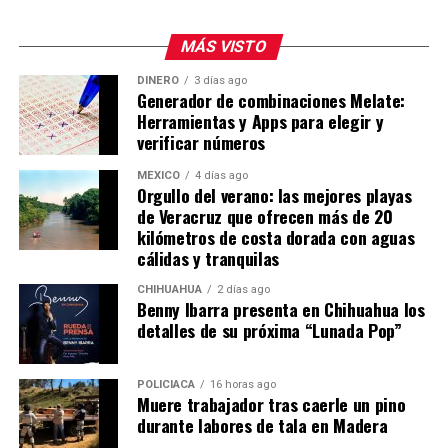
Los aliados de Petro llamaron a protestas este mismo
MÁS VISTO
viernes en las principales ciudades luego de perder las
DINERO
3 días ago
elecciones por el margen más estrecho de la historia,
Generador de combinaciones Melate:
menor al 1%. En la tarde cientos se manifestaban
Herramientas y Apps para elegir y
pacíficamente en Bogotá y Barranquilla.
verificar números
MÉXICO
4 días ago
Orgullo del verano: las mejores playas
de Veracruz que ofrecen más de 20
kilómetros de costa dorada con aguas
cálidas y tranquilas
CHIHUAHUA
2 días ago
Benny Ibarra presenta en Chihuahua los
detalles de su próxima “Lunada Pop”
POLICIACA
16 horas ago
Muere trabajador tras caerle un pino
durante labores de tala en Madera