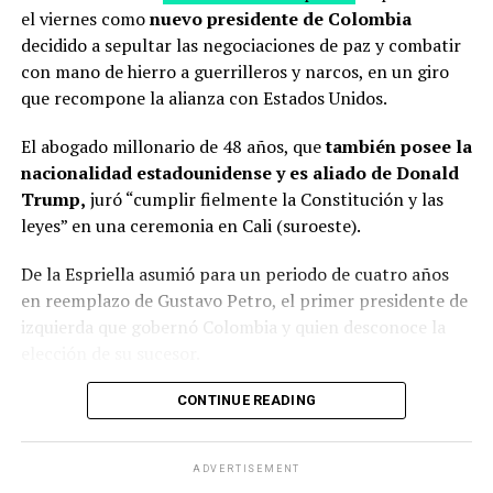
el viernes como
nuevo presidente de Colombia
decidido a sepultar las negociaciones de paz y combatir
con mano de hierro a guerrilleros y narcos, en un giro
que recompone la alianza con Estados Unidos.
El abogado millonario de 48 años, que
también posee la
nacionalidad estadounidense y es aliado de Donald
Trump,
juró “cumplir fielmente la Constitución y las
leyes” en una ceremonia en Cali (suroeste).
De la Espriella asumió para un periodo de cuatro años
en reemplazo de Gustavo Petro, el primer presidente de
izquierda que gobernó Colombia y quien desconoce la
elección de su sucesor.
Petro denuncia un supuesto fraude electoral
que
CONTINUE READING
ninguna autoridad respalda.
ADVERTISEMENT