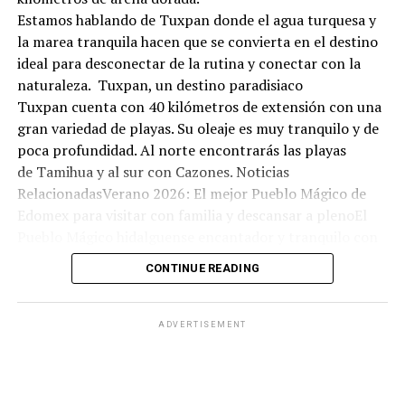
Estamos hablando de Tuxpan donde el agua turquesa y
la marea tranquila hacen que se convierta en el destino
ideal para desconectar de la rutina y conectar con la
naturaleza. Tuxpan, un destino paradisiaco
Tuxpan cuenta con 40 kilómetros de extensión con una
gran variedad de playas. Su oleaje es muy tranquilo y de
poca profundidad. Al norte encontrarás las playas
de Tamihua y al sur con Cazones. Noticias
RelacionadasVerano 2026: El mejor Pueblo Mágico de
Edomex para visitar con familia y descansar a plenoEl
Pueblo Mágico hidalguense encantador y tranquilo con
olor a bosque: ideal para una escapada económica este
CONTINUE READING
fin de semanaEl bello Pueblo Mágico en Hidalgo con
arquitectura antigua, aguas termales y manantiales:
ideal para visitar este domingo 07 de junioNadar no es la
ADVERTISEMENT
única actividad que puedes hacer ya que hay varias
opciones de entretenimiento. Puedes
también encontrarte con playas vírgenes donde la