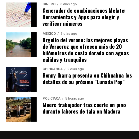
promedio. Si quieres ir en autobús puedes tomar
DINERO
3 días ago
Generador de combinaciones Melate:
un autobús de la Línea Futura, que tiene tres salidas al
Herramientas y Apps para elegir y
día:
verificar números
5:25 de la mañana
7:45 de la mañana
MÉXICO
3 días ago
Orgullo del verano: las mejores playas
11:30 de la noche
de Veracruz que ofrecen más de 20
En transporte público tardarás aproximadamente
kilómetros de costa dorada con aguas
cuatro horas con 50 minutos. El costo del boleto por el
cálidas y tranquilas
viaje sencillo desde Pachuca a Tuxpan por la Línea
CHIHUAHUA
2 días ago
Futura es de 564 pesos para los horarios de 5:25 de la
Benny Ibarra presenta en Chihuahua los
mañana y 11:30 de la noche.
detalles de su próxima “Lunada Pop”
POLICIACA
5 horas ago
Muere trabajador tras caerle un pino
durante labores de tala en Madera