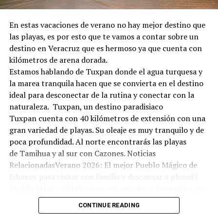
En estas vacaciones de verano no hay mejor destino que
las playas, es por esto que te vamos a contar sobre un
destino en Veracruz que es hermoso ya que cuenta con
kilómetros de arena dorada.
Estamos hablando de Tuxpan donde el agua turquesa y
la marea tranquila hacen que se convierta en el destino
ideal para desconectar de la rutina y conectar con la
naturaleza. Tuxpan, un destino paradisiaco
Tuxpan cuenta con 40 kilómetros de extensión con una
gran variedad de playas. Su oleaje es muy tranquilo y de
poca profundidad. Al norte encontrarás las playas
de Tamihua y al sur con Cazones. Noticias
RelacionadasVerano 2026: El mejor Pueblo Mágico de
Edomex para visitar con familia y descansar a plenoEl
Pueblo Mágico hidalguense encantador y tranquilo con
olor a bosque: ideal para una escapada económica este
CONTINUE READING
fin de semanaEl bello Pueblo Mágico en Hidalgo con