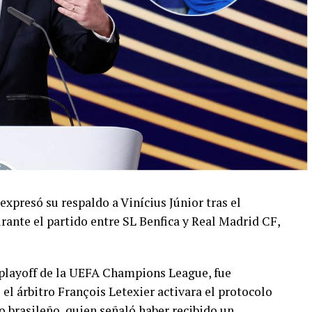
 expresó su respaldo a Vinícius Júnior tras el
rante el partido entre SL Benfica y Real Madrid CF,
l playoff de la UEFA Champions League, fue
 árbitro François Letexier activara el protocolo
o brasileño, quien señaló haber recibido un