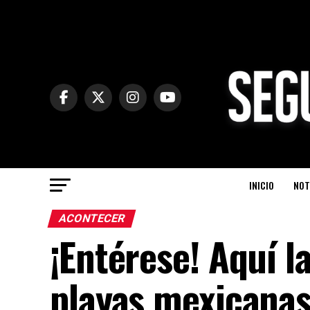
INICIO
NOT
ACONTECER
¡Entérese! Aquí l
playas mexicana