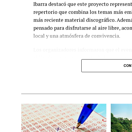
Ibarra destacó que este proyecto represent
repertorio que combina los temas más emb
más reciente material discográfico. Ademá
pensado para disfrutarse al aire libre, a
local y una atmósfera de convivencia.
Los organizadores informaron que el event
chihuahuenses como parte de la programac
diversas experiencias para los asistentes.
CON
adquirir sus boletos con anticipación y f
esperadas del calendario musical en la ciu
Nota: Al concluir sus actividades, Benny Ib
ciudad de Chihuahua, degustando diversos 