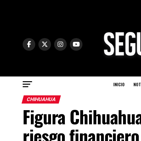
INICIO
NOT
CHIHUAHUA
Figura Chihuahua
riesgo financiero