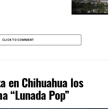
CLICK TO COMMENT
ta en Chihuahua los
ima “Lunada Pop”