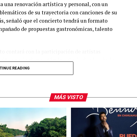
a una renovación artística y personal, con un
lemáticos de su trayectoria con canciones de su
s, señaló que el concierto tendrá un formato
compañado de propuestas gastronómicas, talento
o contará con la participación de artistas
ión previa al espectáculo principal, además de
 También reiteraron la invitación al público para
TINUE READING
ormar parte de una de las presentaciones más
dad.
MÁS VISTO
arra fue visto en el restaurante Aire Liebre, en la
platillos en compañía de su equipo de trabajo.