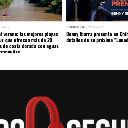
días ago
CHIHUAHUA
2 días ago
n
el verano: las mejores playas
Benny Ibarra presenta en Chi
uz que ofrecen más de 20
detalles de su próxima “Luna
s de costa dorada con aguas
tranquilas
atillos de la cocina huasteca, pescados y mariscos