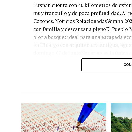
Tuxpan cuenta con 40 kilómetros de extens
muy tranquilo y de poca profundidad. Al n
Cazones. Noticias RelacionadasVerano 202
con familia y descansar a plenoEl Pueblo 
olor a bosque: ideal para una escapada ec
en Hidalgo con arquitectura antigua, aguas
domingo 07 de junioNadar no es la única a
opciones de entretenimiento. Puedes tamb
CON
presencia de personas es mínima.
La zona playera se encuentra a aproximad
entrada principal es pasando el puente de
vas a encontrar playas más tranquilas y so
flora y fauna del lugar y no dejar basura.
Lo que no puedes dejar de visitar es:
Paseo en lancha por el río Tuxpan
Playa Norte