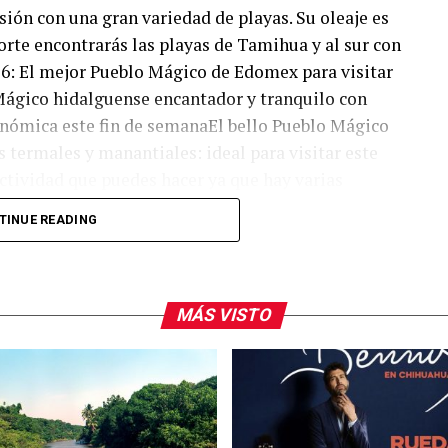
ión con una gran variedad de playas. Su oleaje es
orte encontrarás las playas de Tamihua y al sur con
6: El mejor Pueblo Mágico de Edomex para visitar
Mágico hidalguense encantador y tranquilo con
onómica este fin de semanaEl bello Pueblo Mágico
 termales y manantiales: ideal para visitar este
ctividad que puedes hacer ya que hay varias
ién encontrarte con playas vírgenes donde la
TINUE READING
amente 25 minutos del centro de Tuxpan. La
 Tampamachoco. Entre más te alejes de la entrada,
litarias. Recuerda siempre ser respetuoso con la
MÁS VISTO