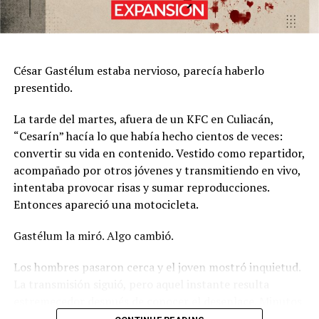
César Gastélum estaba nervioso, parecía haberlo
presentido.
La tarde del martes, afuera de un KFC en Culiacán,
“Cesarín” hacía lo que había hecho cientos de veces:
convertir su vida en contenido. Vestido como repartidor,
acompañado por otros jóvenes y transmitiendo en vivo,
intentaba provocar risas y sumar reproducciones.
Entonces apareció una motocicleta.
Gastélum la miró. Algo cambió.
Los hombres pasaron cerca y el joven mostró inquietud.
La transmisión siguió, pero aquel instante resulta
estremecedor después de conocer el desenlace. Minutos
más tarde, los motociclistas regresaron. Uno sacó un