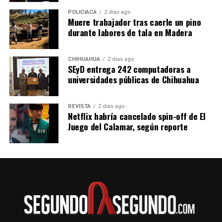
5:25 de la mañana
7:45 de la mañana
POLICIACA
2 días ago
Muere trabajador tras caerle un pino
11:30 de la noche
durante labores de tala en Madera
En transporte público tardarás aproximadamente
cuatro horas con 50 minutos. El costo del boleto por el
viaje sencillo desde Pachuca a Tuxpan por la Línea
CHIHUAHUA
2 días ago
SEyD entrega 242 computadoras a
Futura es de 564 pesos para los horarios de 5:25 de la
universidades públicas de Chihuahua
mañana y 11:30 de la noche.
REVISTA
2 días ago
Netflix habría cancelado spin-off de El
Juego del Calamar, según reporte