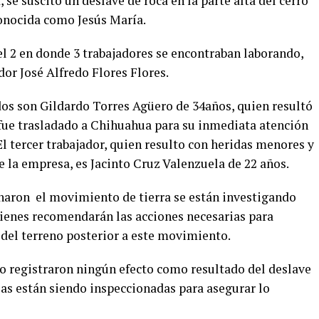
 se suscitó un deslave de roca en la parte alta del cerro
onocida como Jesús María.
vel 2 en donde 3 trabajadores se encontraban laborando,
dor José Alfredo Flores Flores.
dos son Gildardo Torres Agüero de 34años, quien resultó
fue trasladado a Chihuahua para su inmediata atención
El tercer trabajador, quien resulto con heridas menores y
e la empresa, es Jacinto Cruz Valenzuela de 22 años.
inaron el movimiento de tierra se están investigando
ienes recomendarán las acciones necesarias para
 del terreno posterior a este movimiento.
o registraron ningún efecto como resultado del deslave
reas están siendo inspeccionadas para asegurar lo