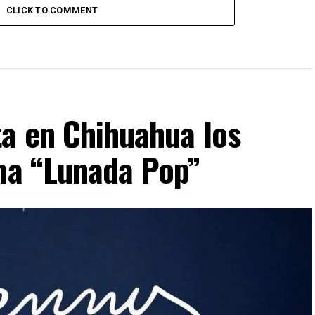
CLICK TO COMMENT
ta en Chihuahua los
ima “Lunada Pop”