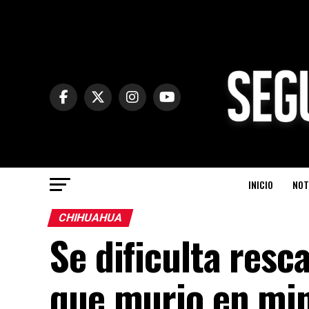
INICIO
NOT
CHIHUAHUA
Se dificulta resc
que murio en mi