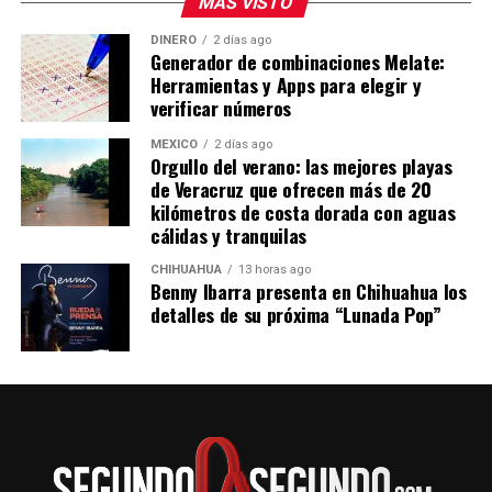
MÁS VISTO
el trayecto en auto te llevará unas tres horas en
promedio. Si quieres ir en autobús puedes tomar
DINERO
2 días ago
Generador de combinaciones Melate:
un autobús de la Línea Futura, que tiene tres salidas al
Herramientas y Apps para elegir y
día:
verificar números
5:25 de la mañana
7:45 de la mañana
MÉXICO
2 días ago
Orgullo del verano: las mejores playas
11:30 de la noche
de Veracruz que ofrecen más de 20
En transporte público tardarás aproximadamente
kilómetros de costa dorada con aguas
cuatro horas con 50 minutos. El costo del boleto por el
cálidas y tranquilas
viaje sencillo desde Pachuca a Tuxpan por la Línea
CHIHUAHUA
13 horas ago
Futura es de 564 pesos para los horarios de 5:25 de la
Benny Ibarra presenta en Chihuahua los
mañana y 11:30 de la noche.
detalles de su próxima “Lunada Pop”