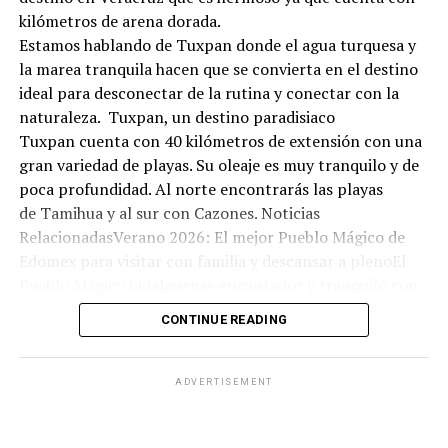
kilómetros de arena dorada.
Estamos hablando de Tuxpan donde el agua turquesa y
la marea tranquila hacen que se convierta en el destino
ideal para desconectar de la rutina y conectar con la
naturaleza. Tuxpan, un destino paradisiaco
Tuxpan cuenta con 40 kilómetros de extensión con una
gran variedad de playas. Su oleaje es muy tranquilo y de
poca profundidad. Al norte encontrarás las playas
de Tamihua y al sur con Cazones. Noticias
RelacionadasVerano 2026: El mejor Pueblo Mágico de
Edomex para visitar con familia y descansar a plenoEl
Pueblo Mágico hidalguense encantador y tranquilo con
olor a bosque: ideal para una escapada económica este
CONTINUE READING
fin de semanaEl bello Pueblo Mágico en Hidalgo con
arquitectura antigua, aguas termales y manantiales:
ideal para visitar este domingo 07 de junioNadar no es la
ADVERTISEMENT
única actividad que puedes hacer ya que hay varias
opciones de entretenimiento. Puedes