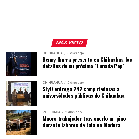
sistema como una combinación peligrosa de acceso a
información sensible, exposición a contenido no
confiable y capacidad de comunicación externa.
Aunque parte del contenido resulta anecdótico o
incluso humorístico, expertos advierten que permitir la
MÁS VISTO
autoorganización de agentes autónomos en redes
CHIHUAHUA
3 días ago
sociales podría derivar, con el tiempo, en dinámicas
Benny Ibarra presenta en Chihuahua los
difíciles de controlar, especialmente a medida que estos
detalles de su próxima “Lunada Pop”
sistemas ganen mayor autonomía y acceso a entornos
reales. Por ahora, Moltbook continúa creciendo
CHIHUAHUA
2 días ago
mientras concentra la atención de investigadores,
SEyD entrega 242 computadoras a
desarrolladores y especialistas en seguridad digital.
universidades públicas de Chihuahua
POLICIACA
2 días ago
Muere trabajador tras caerle un pino
durante labores de tala en Madera