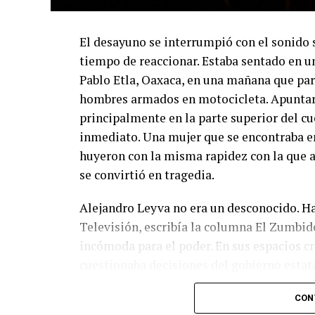
El desayuno se interrumpió con el sonido 
tiempo de reaccionar. Estaba sentado en u
Pablo Etla, Oaxaca, en una mañana que pare
hombres armados en motocicleta. Apuntaro
principalmente en la parte superior del cue
inmediato. Una mujer que se encontraba en
huyeron con la misma rapidez con la que a
se convirtió en tragedia.
Alejandro Leyva no era un desconocido. H
Televisión, escribía la columna
El Zumbid
incómoda para el poder. En sus espacios cr
cuestionaba decisiones del gobierno estat
intimidación en su contra desde tiempo at
CON
puede ignorarse ninguna línea relacionada 