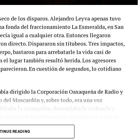
seco de los disparos. Alejandro Leyva apenas tuvo
na fonda del fraccionamiento La Esmeralda, en San
cía igual a cualquier otra. Entonces llegaron
n directo. Dispararon sin titubeos. Tres impactos,
rpo, bastaron para arrebatarle la vida casi de
 el lugar también resultó herida. Los agresores
parecieron. En cuestión de segundos, lo cotidiano
abía dirigido la Corporación Oaxaqueña de Radio y
o del Moscardón
y, sobre todo, era una voz
iticaba la corrupción, denunciaba la violencia y
al. Incluso había denunciado amenazas y actos de
rás. Quienes hoy investigan el caso saben que no
TINUE READING
con su actividad periodística. La Fiscalía General