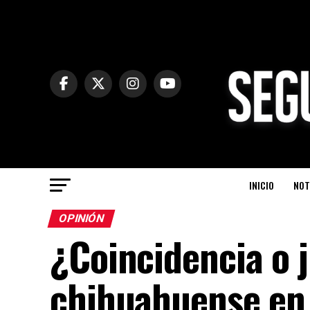
INICIO
NOT
OPINIÓN
¿Coincidencia o 
chihuahuense en