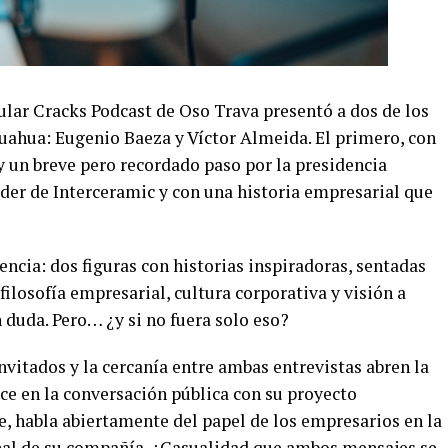
ular Cracks Podcast de Oso Trava presentó a dos de los
uahua: Eugenio Baeza y Víctor Almeida. El primero, con
y un breve pero recordado paso por la presidencia
líder de Interceramic y con una historia empresarial que
encia: dos figuras con historias inspiradoras, sentadas
filosofía empresarial, cultura corporativa y visión a
n duda. Pero… ¿y si no fuera solo eso?
invitados y la cercanía entre ambas entrevistas abren la
ece en la conversación pública con su proyecto
e, habla abiertamente del papel de los empresarios en la
onal de su compañía. ¿Casualidad que ambos mensajes se