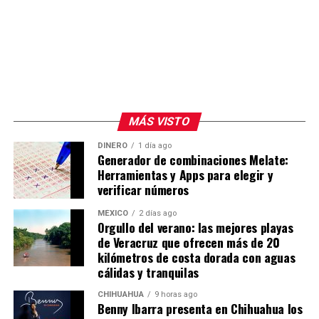
El funcionario explicó que el gravamen de 10 por ciento
para las exportaciones que no cumplen con el T-MEC se
mantiene, aunque ahora cambia su fundamento legal al
pasar de la Sección 122 a la Sección 301. Añadió que el
Gobierno de México continúa las conversaciones con el
representante comercial estadounidense para acercar
MÁS VISTO
posiciones en materia comercial.
DINERO
1 día ago
Generador de combinaciones Melate:
La presidenta Claudia Sheinbaum informó que este
Herramientas y Apps para elegir y
jueves sostuvo una reunión con Jamieson Greer en
verificar números
Palacio Nacional, donde ambas partes avanzaron en la
revisión del T-MEC y en otros acuerdos bilaterales.
MÉXICO
2 días ago
Orgullo del verano: las mejores playas
de Veracruz que ofrecen más de 20
kilómetros de costa dorada con aguas
cálidas y tranquilas
CHIHUAHUA
9 horas ago
Benny Ibarra presenta en Chihuahua los