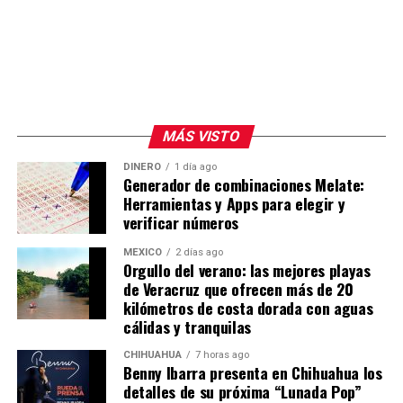
El funcionario explicó que el gravamen de 10 por ciento
para las exportaciones que no cumplen con el T-MEC se
mantiene, aunque ahora cambia su fundamento legal al
pasar de la Sección 122 a la Sección 301. Añadió que el
Gobierno de México continúa las conversaciones con el
representante comercial estadounidense para acercar
MÁS VISTO
posiciones en materia comercial.
DINERO
1 día ago
Generador de combinaciones Melate:
La presidenta Claudia Sheinbaum informó que este
Herramientas y Apps para elegir y
jueves sostuvo una reunión con Jamieson Greer en
verificar números
Palacio Nacional, donde ambas partes avanzaron en la
revisión del T-MEC y en otros acuerdos bilaterales.
MÉXICO
2 días ago
Orgullo del verano: las mejores playas
de Veracruz que ofrecen más de 20
kilómetros de costa dorada con aguas
cálidas y tranquilas
CHIHUAHUA
7 horas ago
Benny Ibarra presenta en Chihuahua los
detalles de su próxima “Lunada Pop”