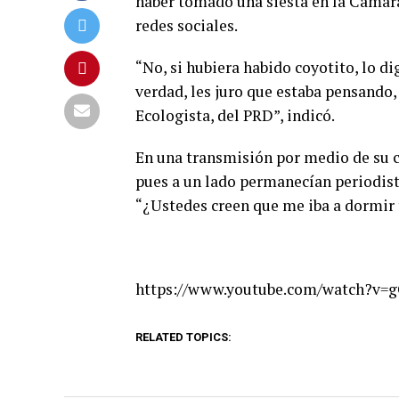
haber tomado una siesta en la Cámar
redes sociales.
“No, si hubiera habido coyotito, lo d
verdad, les juro que estaba pensando
Ecologista, del PRD”, indicó.
En una transmisión por medio de su cu
pues a un lado permanecían periodista
“¿Ustedes creen que me iba a dormir 
https://www.youtube.com/watch?v
RELATED TOPICS: