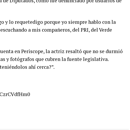
a de Diputados, como fue denunciado por usuarios de
igo y lo requetedigo porque yo siempre hablo con la
, escuchando a mis compañeros, del PRI, del Verde
enta en Periscope, la actriz resaltó que no se durmió
s y fotógrafos que cubren la fuente legislativa.
teniéndolos ahí cerca?”.
=gCzrCVdfHm0