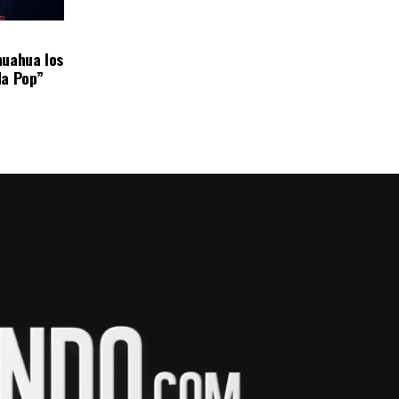
huahua los
da Pop”