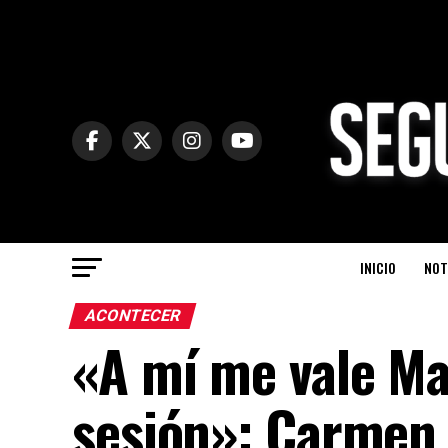
INICIO
NOT
ACONTECER
«A mí me vale Ma
sesión»: Carmen 