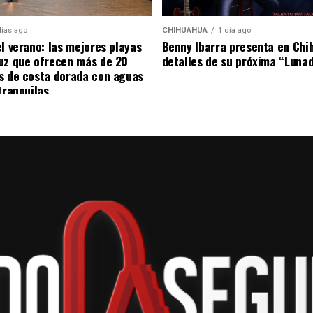
on que se hayan producido insultos racistas. El caso
días ago
CHIHUAHUA
1 día ago
es del entorno futbolístico, mientras se espera el
el verano: las mejores playas
Benny Ibarra presenta en Chi
ndientes.
uz que ofrecen más de 20
detalles de su próxima “Luna
s de costa dorada con aguas
tranquilas