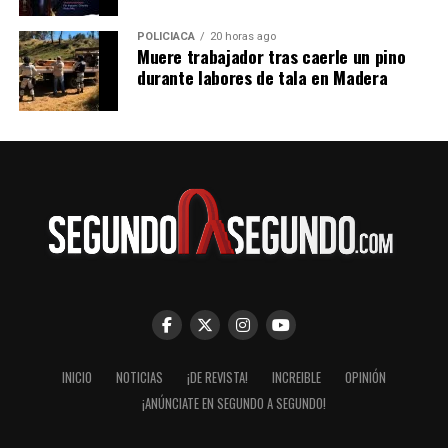
POLICIACA
20 horas ago
Muere trabajador tras caerle un pino
durante labores de tala en Madera
INICIO
NOTICIAS
¡DE REVISTA!
INCREIBLE
OPINIÓN
¡ANÚNCIATE EN SEGUNDO A SEGUNDO!