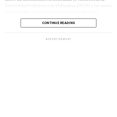
Universidad Politécnica de Chihuahua (UPCH) y las nueve
Universidades Tecnológicas ubicadas en distintas
regiones de la entidad.
CONTINUE READING
Durante la entrega, el titular de la SEyD, Francisco Hugo
Gutiérrez Dávila, reconoció el trabajo del director
ADVERTISEMENT
general del Ichife, Luis Iván Ortega Ornelas, así como el
esfuerzo del personal del organismo para mantener en
condiciones adecuadas la infraestructura educativa del
estado.
El funcionario destacó la importancia de planear y
ejercer de manera responsable los recursos públicos
ante los retos que representan los avances tecnológicos
y las necesidades del mercado laboral.
«Fortalecer la infraestructura nos permite ofrecer
herramientas tecnológicas de vanguardia, mejorar los
perfiles de egreso y responder con mayor oportunidad a