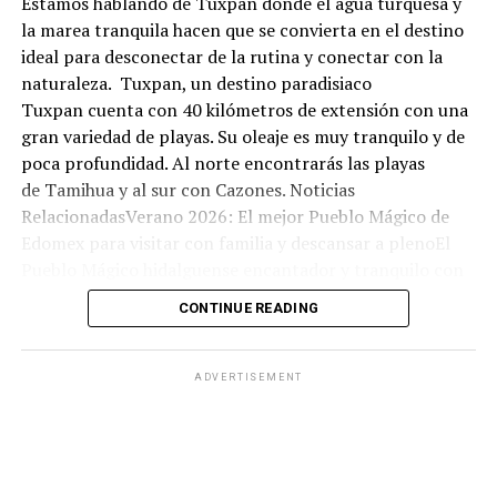
Estamos hablando de Tuxpan donde el agua turquesa y
la marea tranquila hacen que se convierta en el destino
ideal para desconectar de la rutina y conectar con la
naturaleza. Tuxpan, un destino paradisiaco
Tuxpan cuenta con 40 kilómetros de extensión con una
gran variedad de playas. Su oleaje es muy tranquilo y de
poca profundidad. Al norte encontrarás las playas
de Tamihua y al sur con Cazones. Noticias
RelacionadasVerano 2026: El mejor Pueblo Mágico de
Edomex para visitar con familia y descansar a plenoEl
Pueblo Mágico hidalguense encantador y tranquilo con
olor a bosque: ideal para una escapada económica este
CONTINUE READING
fin de semanaEl bello Pueblo Mágico en Hidalgo con
arquitectura antigua, aguas termales y manantiales:
ideal para visitar este domingo 07 de junioNadar no es la
ADVERTISEMENT
única actividad que puedes hacer ya que hay varias
opciones de entretenimiento. Puedes
también encontrarte con playas vírgenes donde la
presencia de personas es mínima.