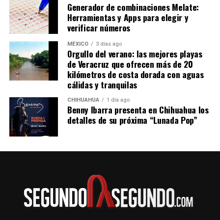
Generador de combinaciones Melate:
un autobús de la Línea Futura, que tiene tres salidas al
Herramientas y Apps para elegir y
día:
verificar números
5:25 de la mañana
7:45 de la mañana
MÉXICO
3 días ago
Orgullo del verano: las mejores playas
11:30 de la noche
de Veracruz que ofrecen más de 20
En transporte público tardarás aproximadamente
kilómetros de costa dorada con aguas
cuatro horas con 50 minutos. El costo del boleto por el
cálidas y tranquilas
viaje sencillo desde Pachuca a Tuxpan por la Línea
CHIHUAHUA
1 día ago
Futura es de 564 pesos para los horarios de 5:25 de la
Benny Ibarra presenta en Chihuahua los
mañana y 11:30 de la noche.
detalles de su próxima “Lunada Pop”