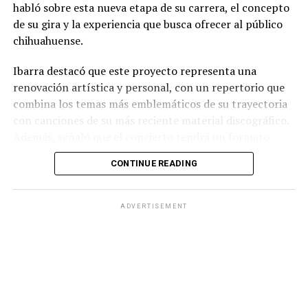
habló sobre esta nueva etapa de su carrera, el concepto
de su gira y la experiencia que busca ofrecer al público
chihuahuense.
Ibarra destacó que este proyecto representa una
renovación artística y personal, con un repertorio que
combina los temas más emblemáticos de su trayectoria
con canciones de su más reciente material discográfico.
Además, señaló que el concierto tendrá un formato
pensado para disfrutarse al aire libre, acompañado de
CONTINUE READING
propuestas gastronómicas, talento local y una
atmósfera de convivencia.
ADVERTISEMENT
Los organizadores informaron que el evento contará
con la participación de artistas chihuahuenses como
parte de la programación previa al espectáculo
principal, además de diversas experiencias para los
asistentes. También reiteraron la invitación al público
para adquirir sus boletos con anticipación y formar