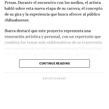
Presas. Durante el encuentro con los medios, el artista
habló sobre esta nueva etapa de su carrera, el concepto
de su gira y la experiencia que busca ofrecer al público
chihuahuense.
Ibarra destacó que este proyecto representa una
renovación artística y personal, con un repertorio que
combina los temas más emblemáticos de su trayectoria
con canciones de su más reciente material discográfico.
Además, señaló que el concierto tendrá un formato
pensado para disfrutarse al aire libre, acompañado de
CONTINUE READING
propuestas gastronómicas, talento local y una
atmósfera de convivencia.
ADVERTISEMENT
Los organizadores informaron que el evento contará
con la participación de artistas chihuahuenses como
parte de la programación previa al espectáculo
principal, además de diversas experiencias para los
asistentes. También reiteraron la invitación al público