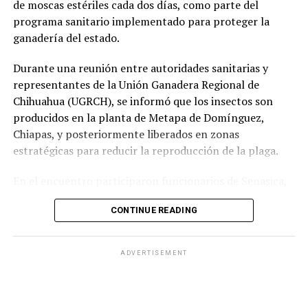
de moscas estériles cada dos días, como parte del
programa sanitario implementado para proteger la
ganadería del estado.
Durante una reunión entre autoridades sanitarias y
representantes de la Unión Ganadera Regional de
Chihuahua (UGRCH), se informó que los insectos son
producidos en la planta de Metapa de Domínguez,
Chiapas, y posteriormente liberados en zonas
estratégicas para reducir la reproducción de la plaga.
En el encuentro participaron funcionarios de Senasica,
quienes explicaron que, además de la liberación de
CONTINUE READING
moscas estériles, es indispensable mantener una
vigilancia permanente en los ranchos y reportar
oportunamente cualquier caso sospechoso, ya que la
ADVERTISEMENT
detección temprana es clave para evitar nuevos brotes.
La técnica consiste en liberar machos estériles que se