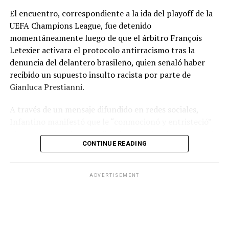
El encuentro, correspondiente a la ida del playoff de la
UEFA Champions League, fue detenido
momentáneamente luego de que el árbitro François
Letexier activara el protocolo antirracismo tras la
denuncia del delantero brasileño, quien señaló haber
recibido un supuesto insulto racista por parte de
Gianluca Prestianni.
A través de un mensaje difundido en redes sociales,
Infantino manifestó que le “conmocionó y entristeció”
el presunto incidente y afirmó que no hay lugar para el
CONTINUE READING
racismo en el futbol ni en la sociedad. Señaló que es
necesario que las partes correspondientes tomen
medidas y que se investiguen los hechos para exigir
ADVERTISEMENT
responsabilidades.
El dirigente también reconoció la actuación del árbitro
Letexier por activar el protocolo mediante el gesto