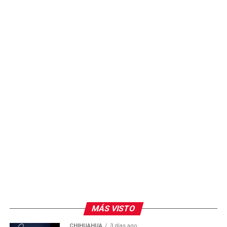
futbolístico, mientras se espera el resultado de las
investigaciones correspondientes.
MÁS VISTO
CHIHUAHUA
3 días ago