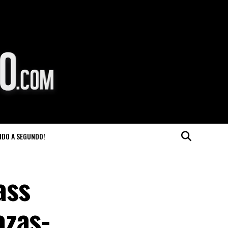
NDO A SEGUNDO!
ass
azas-