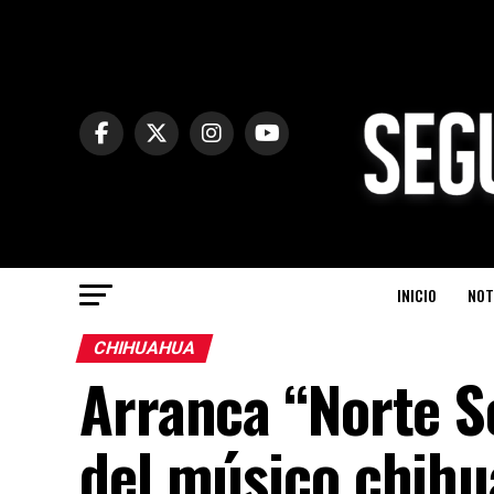
INICIO
NOT
CHIHUAHUA
Arranca “Norte S
del músico chihu