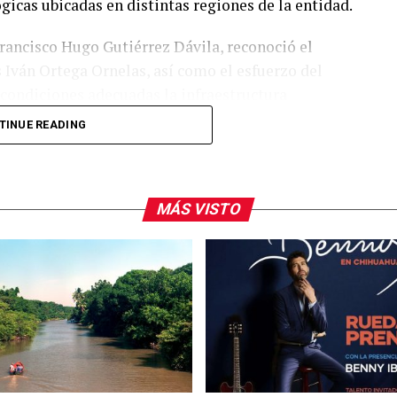
icas ubicadas en distintas regiones de la entidad.
 Francisco Hugo Gutiérrez Dávila, reconoció el
is Iván Ortega Ornelas, así como el esfuerzo del
condiciones adecuadas la infraestructura
TINUE READING
lanear y ejercer de manera responsable los
sentan los avances tecnológicos y las necesidades
MÁS VISTO
e ofrecer herramientas tecnológicas de vanguardia,
r con mayor oportunidad a las demandas del sector
ón de la gobernadora Maru Campos, la
oordinada con rectores, directores, docentes, el
a impulsar políticas educativas de largo plazo que