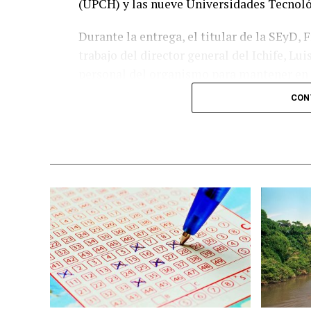
(UPCH) y las nueve Universidades Tecnológ
Durante la entrega, el titular de la SEyD,
trabajo del director general del Ichife, Lu
personal del organismo para mantener en 
educativa del estado.
CON
El funcionario destacó la importancia de p
recursos públicos ante los retos que repre
del mercado laboral.
«Fortalecer la infraestructura nos permit
mejorar los perfiles de egreso y responde
productivo», expresó.
Gutiérrez Dávila agregó que, bajo la visi
administración estatal trabaja de manera c
sector empresarial y la sociedad civil par