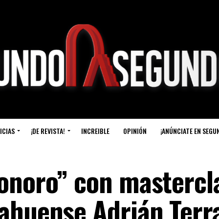
ICIAS
¡DE REVISTA!
INCREIBLE
OPINIÓN
¡ANÚNCIATE EN SEGU
onoro” con mastercl
ahuense Adrián Terr