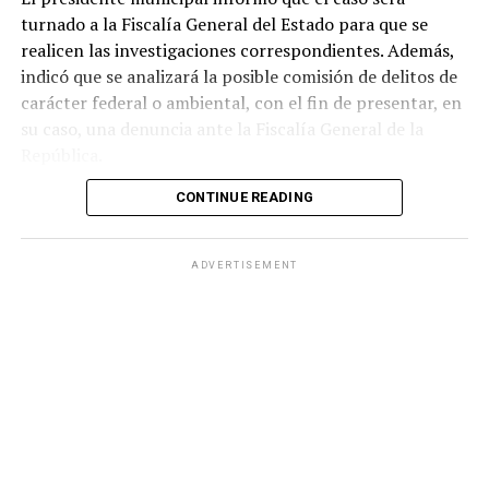
turnado a la Fiscalía General del Estado para que se
realicen las investigaciones correspondientes. Además,
indicó que se analizará la posible comisión de delitos de
carácter federal o ambiental, con el fin de presentar, en
su caso, una denuncia ante la Fiscalía General de la
República.
CONTINUE READING
Ortiz Orpinel aseguró que este hecho trasciende a la
administración municipal y afecta directamente a la
comunidad juarense.
ADVERTISEMENT
«Esto ya no es un ataque
contra una administración
municipal; es un ataque
contra Ciudad Juárez y
contra las familias