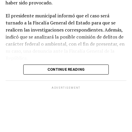
haber sido provocado.
El presidente municipal informó que el caso será
turnado a la Fiscalía General del Estado para que se
realicen las investigaciones correspondientes. Además,
indicó que se analizará la posible comisión de delitos de
carácter federal o ambiental, con el fin de presentar, en
su caso, una denuncia ante la Fiscalía General de la
República.
CONTINUE READING
Ortiz Orpinel aseguró que este hecho trasciende a la
administración municipal y afecta directamente a la
comunidad juarense.
ADVERTISEMENT
«Esto ya no es un ataque
contra una administración
municipal; es un ataque
contra Ciudad Juárez y