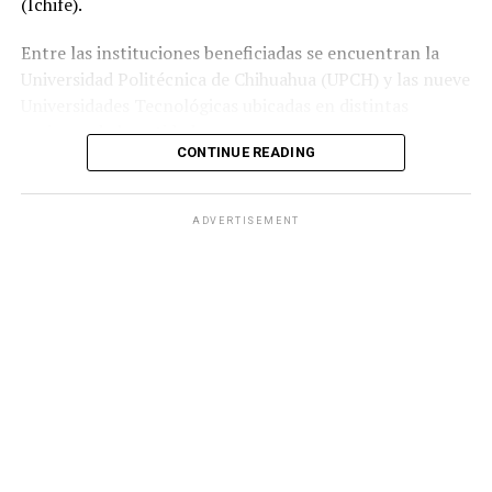
(Ichife).
Entre las instituciones beneficiadas se encuentran la
Universidad Politécnica de Chihuahua (UPCH) y las nueve
Universidades Tecnológicas ubicadas en distintas
regiones de la entidad.
CONTINUE READING
Durante la entrega, el titular de la SEyD, Francisco Hugo
Gutiérrez Dávila, reconoció el trabajo del director
ADVERTISEMENT
general del Ichife, Luis Iván Ortega Ornelas, así como el
esfuerzo del personal del organismo para mantener en
condiciones adecuadas la infraestructura educativa del
estado.
El funcionario destacó la importancia de planear y
ejercer de manera responsable los recursos públicos
ante los retos que representan los avances tecnológicos
y las necesidades del mercado laboral.
«Fortalecer la infraestructura nos permite ofrecer