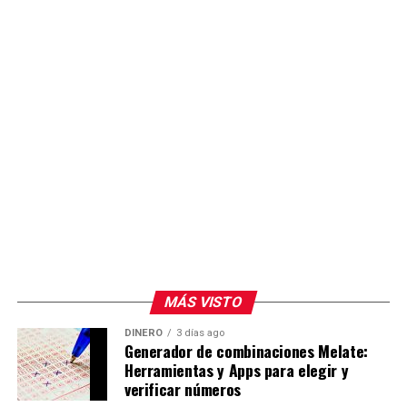
un mes, el usuario puede no generar cargo y mantener
vigente la cobertura. Cuando el recorrido supera los mil
kilómetros mensuales, entra en operación un tope de
pago establecido para ese periodo.
La elección entre un seguro tradicional y uno por
kilómetro dependerá del uso que cada conductor dé a su
vehículo y de las coberturas que requiera.
Para leer más artículos de educación financiera, entra al
Blog de Bankaool
MÁS VISTO
DINERO
3 días ago
Generador de combinaciones Melate:
Herramientas y Apps para elegir y
verificar números