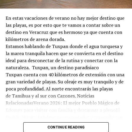
En estas vacaciones de verano no hay mejor destino que
las playas, es por esto que te vamos a contar sobre un
destino en Veracruz que es hermoso ya que cuenta con
kilómetros de arena dorada.
Estamos hablando de Tuxpan donde el agua turquesa y
la marea tranquila hacen que se convierta en el destino
ideal para desconectar de la rutina y conectar con la
naturaleza. Tuxpan, un destino paradisiaco
Tuxpan cuenta con 40 kilómetros de extensión con una
gran variedad de playas. Su oleaje es muy tranquilo y de
poca profundidad. Al norte encontrarás las playas
de Tamihua y al sur con Cazones. Noticias
RelacionadasVerano 2026: El mejor Pueblo Mágico de
Edomex para visitar con familia y descansar a plenoEl
Pueblo Mágico hidalguense encantador y tranquilo con
olor a bosque: ideal para una escapada económica este
CONTINUE READING
fin de semanaEl bello Pueblo Mágico en Hidalgo con