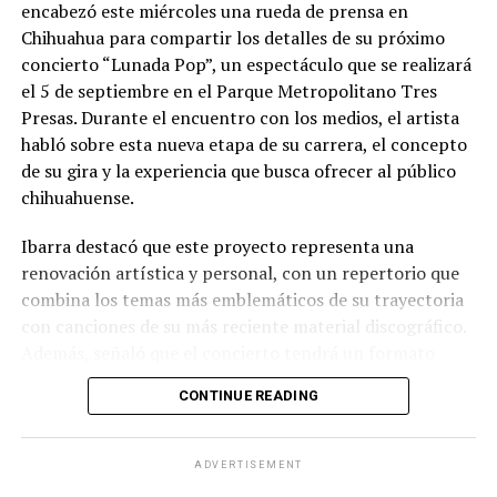
encabezó este miércoles una rueda de prensa en
Chihuahua para compartir los detalles de su próximo
concierto “Lunada Pop”, un espectáculo que se realizará
el 5 de septiembre en el Parque Metropolitano Tres
Presas. Durante el encuentro con los medios, el artista
habló sobre esta nueva etapa de su carrera, el concepto
de su gira y la experiencia que busca ofrecer al público
chihuahuense.
Ibarra destacó que este proyecto representa una
renovación artística y personal, con un repertorio que
combina los temas más emblemáticos de su trayectoria
con canciones de su más reciente material discográfico.
Además, señaló que el concierto tendrá un formato
pensado para disfrutarse al aire libre, acompañado de
CONTINUE READING
propuestas gastronómicas, talento local y una
atmósfera de convivencia.
ADVERTISEMENT
Los organizadores informaron que el evento contará