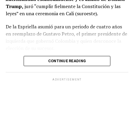
Trump,
juró “cumplir fielmente la Constitución y las
leyes” en una ceremonia en Cali (suroeste).
De la Espriella asumió para un periodo de cuatro años
en reemplazo de Gustavo Petro, el primer presidente de
izquierda que gobernó Colombia y quien desconoce la
elección de su sucesor.
Petro denuncia un supuesto fraude electoral
que
CONTINUE READING
ninguna autoridad respalda.
ADVERTISEMENT