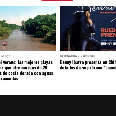
dora de esta historia.
arco
. Superaba ampliamente el medio millón de
, fiestas, automóviles, vida nocturna y elementos de
onvirtió al narcotráfico mexicano en una aspiración
días ago
CHIHUAHUA
2 días ago
el verano: las mejores playas
Benny Ibarra presenta en Chi
dora. Desde que comenzó la guerra entre Los
uz que ofrecen más de 20
detalles de su próxima “Luna
024, al menos nueve creadores de contenido han
s de costa dorada con aguas
interpretados dentro de ese contexto de violencia.
tranquilas
trabajaban para un cártel. Y cometeríamos una
ier joven asesinado por mostrar lujos en TikTok
 demasiado tiempo fingiendo no ver: la