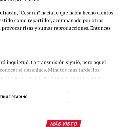
uliacán, “Cesarín” hacía lo que había hecho cientos
 Vestido como repartidor, acompañado por otros
a provocar risas y sumar reproducciones. Entonces
ró inquietud. La transmisión siguió, pero aquel
conocer el desenlace. Minutos más tarde, los
a. Disparó. César Gastélum cayó frente a una
TINUE READING
a lejana sinaloense. Ocurrió frente a una
MÁS VISTO