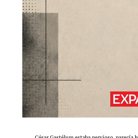
César Gastélum estaba nervioso, parecía h