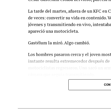
La tarde del martes, afuera de un KFC en C
de veces: convertir su vida en contenido.
jóvenes y transmitiendo en vivo, intentab
apareció una motocicleta.
Gastélum la miró. Algo cambió.
Los hombres pasaron cerca y el joven most
instante resulta estremecedor después de 
motociclistas regresaron. Uno sacó un arm
cámara que seguía transmitiendo.
CON
Tenía 25 años.
Su muerte no quedó escondida en una brech
audiencia digital.