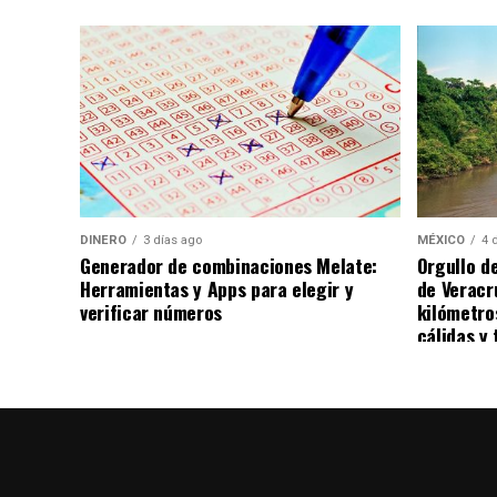
Y quizá ahí comienza la parte más perturba
La generación que aprendió a admirar al n
Cesarín quería ser famoso y lo consiguió
seguidores. Publicaba humor, retos, viajes
esa estética “buchona” que durante años c
visual.
DINERO
3 días ago
MÉXICO
4 
Generador de combinaciones Melate:
Orgullo d
Su asesinato se suma a una cadena aterra
Herramientas y Apps para elegir y
de Veracr
Chapitos y La Mayiza, en septiembre de 2
verificar números
kilómetro
sido asesinados en hechos relacionados o 
cálidas y 
No todos eran narcotraficantes. No todos 
injusticia terrible suponiendo que cualqu
pertenecía al crimen organizado.
Pero existe un fenómeno que México lleva