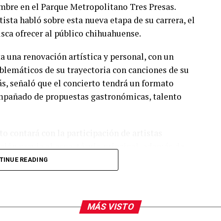
embre en el Parque Metropolitano Tres Presas.
ista habló sobre esta nueva etapa de su carrera, el
usca ofrecer al público chihuahuense.
a una renovación artística y personal, con un
lemáticos de su trayectoria con canciones de su
s, señaló que el concierto tendrá un formato
compañado de propuestas gastronómicas, talento
o contará con la participación de artistas
ión previa al espectáculo principal, además de
 También reiteraron la invitación al público para
TINUE READING
ormar parte de una de las presentaciones más
dad.
MÁS VISTO
arra fue visto en el restaurante Aire Liebre, en la