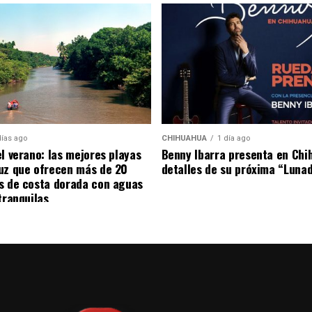
platillos en compañía de su equipo de trabajo.
días ago
CHIHUAHUA
1 día ago
el verano: las mejores playas
Benny Ibarra presenta en Chi
uz que ofrecen más de 20
detalles de su próxima “Luna
s de costa dorada con aguas
tranquilas