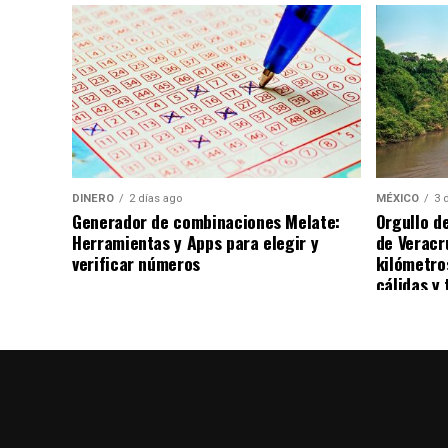
ciudad de Chihuahua, degustando diversos 
DINERO
2 días ago
MÉXICO
3 
Generador de combinaciones Melate:
Orgullo d
Herramientas y Apps para elegir y
de Veracr
verificar números
kilómetro
cálidas y 