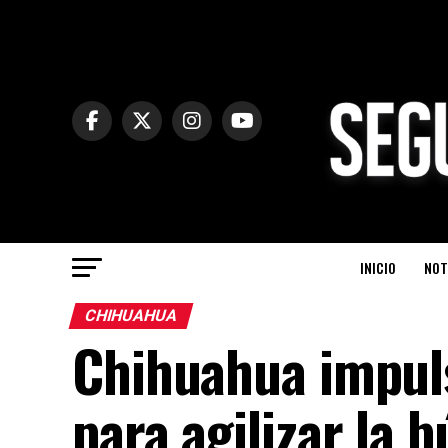
INICIO
NOT
CHIHUAHUA
Chihuahua impul
para agilizar la