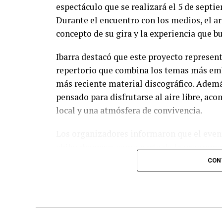
espectáculo que se realizará el 5 de septi
Durante el encuentro con los medios, el art
concepto de su gira y la experiencia que b
Ibarra destacó que este proyecto represent
repertorio que combina los temas más emb
más reciente material discográfico. Ademá
pensado para disfrutarse al aire libre, a
local y una atmósfera de convivencia.
Los organizadores informaron que el event
chihuahuenses como parte de la programac
diversas experiencias para los asistentes.
CON
adquirir sus boletos con anticipación y f
esperadas del calendario musical en la ciu
Nota: Al concluir sus actividades, Benny Ib