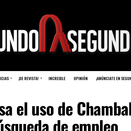
ICIAS
¡DE REVISTA!
INCREIBLE
OPINIÓN
¡ANÚNCIATE EN SEGU
sa el uso de Chamba
 búsqueda de empleo