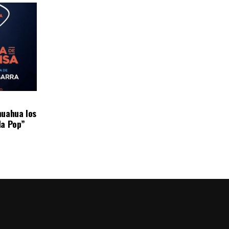
huahua los
da Pop”