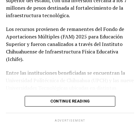
superior del estado, con una inversión cercana a los 7
millones de pesos destinada al fortalecimiento de la
infraestructura tecnológica.
Los recursos provienen de remanentes del Fondo de
Aportaciones Múltiples (FAM) 2025 para Educación
Superior y fueron canalizados a través del Instituto
Chihuahuense de Infraestructura Física Educativa
(Ichife).
Entre las instituciones beneficiadas se encuentran la
Universidad Politécnica de Chihuahua (UPCH) y las nueve
Universidades Tecnológicas ubicadas en distintas
regiones de la entidad.
CONTINUE READING
Durante la entrega, el titular de la SEyD, Francisco Hugo
Gutiérrez Dávila, reconoció el trabajo del director
ADVERTISEMENT
general del Ichife, Luis Iván Ortega Ornelas, así como el
esfuerzo del personal del organismo para mantener en
condiciones adecuadas la infraestructura educativa del