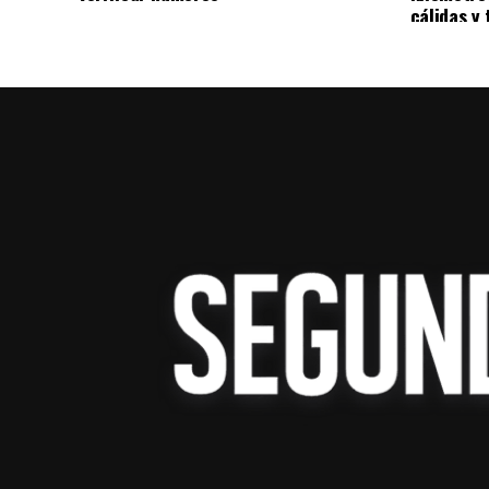
medios y centros de cómputo, con el propó
cálidas y 
espacios de formación práctica con tecnol