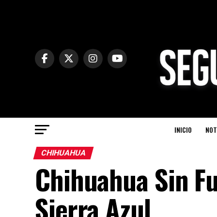
INICIO
NOT
CHIHUAHUA
Chihuahua Sin Fug
Sierra Azul