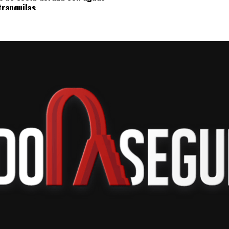
sito de ampliar el acceso de las y los alumnos a
tranquilas
ogía actualizada.