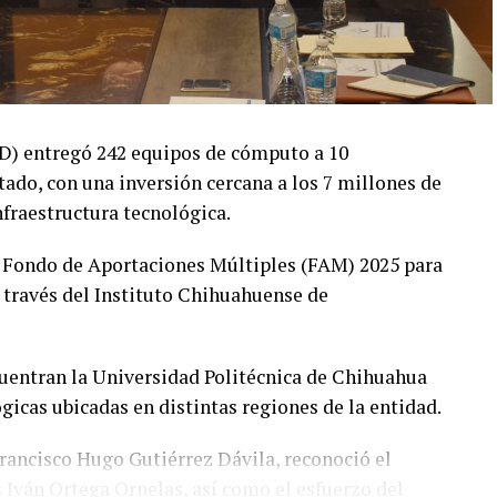
yD) entregó 242 equipos de cómputo a 10
tado, con una inversión cercana a los 7 millones de
nfraestructura tecnológica.
 Fondo de Aportaciones Múltiples (FAM) 2025 para
 través del Instituto Chihuahuense de
ncuentran la Universidad Politécnica de Chihuahua
icas ubicadas en distintas regiones de la entidad.
 Francisco Hugo Gutiérrez Dávila, reconoció el
is Iván Ortega Ornelas, así como el esfuerzo del