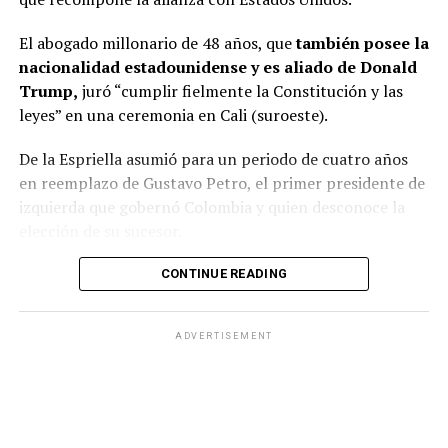
El abogado millonario de 48 años, que
también posee la
nacionalidad estadounidense y es aliado de Donald
Trump,
juró “cumplir fielmente la Constitución y las
leyes” en una ceremonia en Cali (suroeste).
De la Espriella asumió para un periodo de cuatro años
en reemplazo de Gustavo Petro, el primer presidente de
izquierda que gobernó Colombia y quien desconoce la
elección de su sucesor.
Petro denuncia un supuesto fraude electoral
que
CONTINUE READING
ninguna autoridad respalda.
ADVERTISEMENT