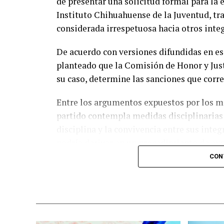
de presentar una solicitud formal para la 
Instituto Chihuahuense de la Juventud, t
considerada irrespetuosa hacia otros integ
De acuerdo con versiones difundidas en es
planteado que la Comisión de Honor y Justi
su caso, determine las sanciones que corr
Entre los argumentos expuestos por los mi
partido contempla medidas disciplinarias 
disciplina y la convivencia entre sus inte
podría derivar en un procedimiento de exp
CON
Asimismo, abogados con experiencia en ma
de un solo militante sería suficiente para
Comisión de Honor y Justicia, siempre que 
caso.