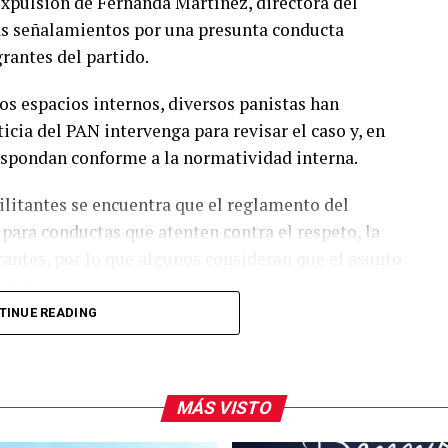
expulsión de Fernanda Martínez, directora del
ras señalamientos por una presunta conducta
rantes del partido.
os espacios internos, diversos panistas han
cia del PAN intervenga para revisar el caso y, en
espondan conforme a la normatividad interna.
litantes se encuentra que el reglamento del
para conductas que atenten contra el respeto, la
grantes, por lo que algunos consideran que el asunto
ulsión.
TINUE READING
teria electoral habrían señalado que la denuncia
 activar un procedimiento disciplinario ante la
existan elementos para iniciar el análisis del
MÁS VISTO