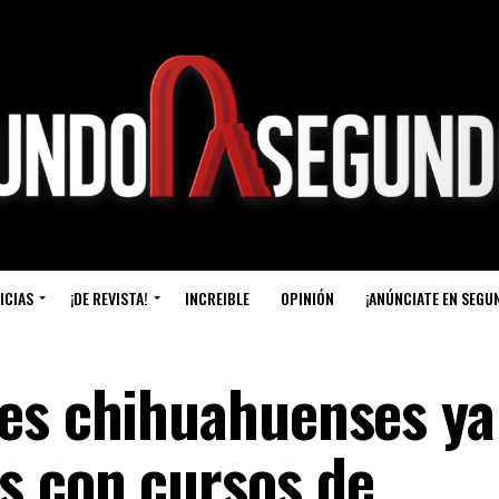
ICIAS
¡DE REVISTA!
INCREIBLE
OPINIÓN
¡ANÚNCIATE EN SEGU
es chihuahuenses ya
s con cursos de